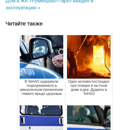
Дом в ЖК «Румянцево-Парк» введен в
эксплуатацию »
записям
Читайте также
В ТиНАО задержали
Один человек пострадал
подозреваемого в
при пожаре в частном
умышленном причинении
доме в дер. Дудкино в
тяжкого вреда здоровью
ТиНАО