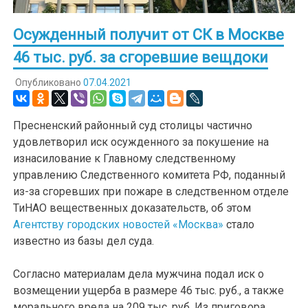
Осужденный получит от СК в Москве
46 тыс. руб. за сгоревшие вещдоки
Опубликовано
07.04.2021
Пресненский районный суд столицы частично
удовлетворил иск осужденного за покушение на
изнасилование к Главному следственному
управлению Следственного комитета РФ, поданный
из-за сгоревших при пожаре в следственном отделе
ТиНАО вещественных доказательств, об этом
Агентству городских новостей «Москва»
стало
известно из базы дел суда.
Согласно материалам дела мужчина подал иск о
возмещении ущерба в размере 46 тыс. руб., а также
морального вреда на 209 тыс. руб. Из приговора