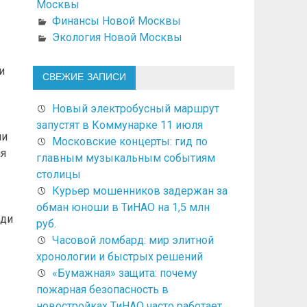
Москвы
Финансы Новой Москвы
Экология Новой Москвы
и
СВЕЖИЕ ЗАПИСИ
Новый электробусный маршрут
запустят в Коммунарке 11 июля
ми
Московские концерты: гид по
ая
главным музыкальным событиям
столицы
Курьер мошенников задержан за
обман юноши в ТиНАО на 1,5 млн
еди
руб.
Часовой ломбард: мир элитной
хронологии и быстрых решений
«Бумажная» защита: почему
пожарная безопасность в
новостройках ТиНАО часто работает