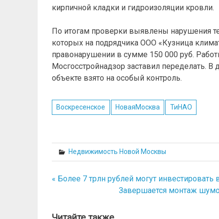
кирпичной кладки и гидроизоляции кровли.
По итогам проверки выявлены нарушения тех
которых на подрядчика ООО «Кузница клим
правонарушении в сумме 150 000 руб. Рабо
Мосгосстройнадзор заставил переделать. В
объекте взято на особый контроль.
Воскресенское
НоваяМосква
ТиНАО
Недвижимость Новой Москвы
« Более 7 трлн рублей могут инвестировать 
Навигация
Завершается монтаж шумо
по
записям
Читайте также