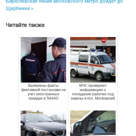
Бирюлевская линия московского метро дойдет до
Щербинки »
записям
Читайте также
Выявлены факты
МЧС проверяет
фиктивной постановки на
информацию о
учет иностранных
попадании рабочих под
граждан в ТиНАО
завалы в пос. Московский