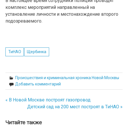
В настоящее время сотрудники полиции проводят
комплекс мероприятий направленный на
установление личности и местонахождение второго
подозреваемого.
ТиНАО
Щербинка
Происшествия и криминальная хроника Новой Москвы
Добавить комментарий
« В Новой Москве построят газопровод
Навигация
Детский сад на 200 мест построят в ТиНАО »
по
записям
Читайте также