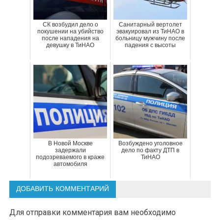
СК возбудил дело о
Санитарный вертолет
покушении на убийство
эвакуировал из ТиНАО в
после нападения на
больницу мужчину после
девушку в ТиНАО
падения с высоты
В Новой Москве
Возбуждено уголовное
задержали
дело по факту ДТП в
подозреваемого в краже
ТиНАО
автомобиля
ДОБАВИТЬ КОММЕНТАРИЙ
Для отправки комментария вам необходимо