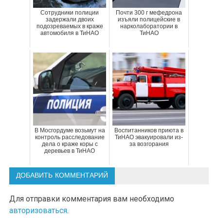
Сотрудники полиции
Почти 300 г мефедрона
задержали двоих
изъяли полицейские в
подозреваемых в краже
нарколаборатории в
автомобиля в ТиНАО
ТиНАО
В Мосгордуме возьмут на
Воспитанников приюта в
контроль расследование
ТиНАО эвакуировали из-
дела о краже коры с
за возгорания
деревьев в ТиНАО
ДОБАВИТЬ КОММЕНТАРИЙ
Для отправки комментария вам необходимо
авторизоваться
.