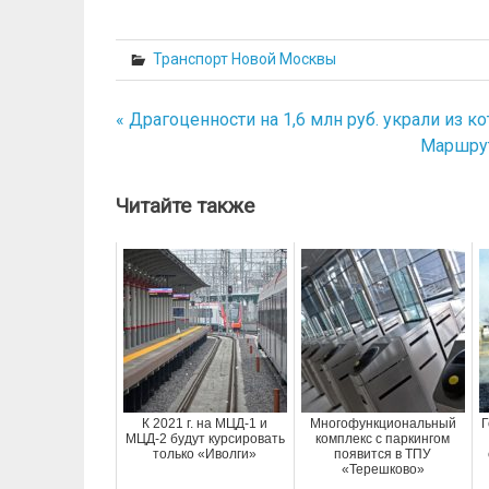
Транспорт Новой Москвы
« Драгоценности на 1,6 млн руб. украли из к
Навигация
Маршрут
по
записям
Читайте также
К 2021 г. на МЦД-1 и
Многофункциональный
Г
МЦД-2 будут курсировать
комплекс с паркингом
только «Иволги»
появится в ТПУ
«Терешково»