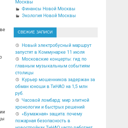
Москвы
Финансы Новой Москвы
Экология Новой Москвы
тве
СВЕЖИЕ ЗАПИСИ
-
Новый электробусный маршрут
запустят в Коммунарке 11 июля
о
Московские концерты: гид по
главным музыкальным событиям
столицы
Курьер мошенников задержан за
обман юноши в ТиНАО на 1,5 млн
руб.
Часовой ломбард: мир элитной
хронологии и быстрых решений
нии
«Бумажная» защита: почему
ды
пожарная безопасность в
новостройках ТиНАО часто работает