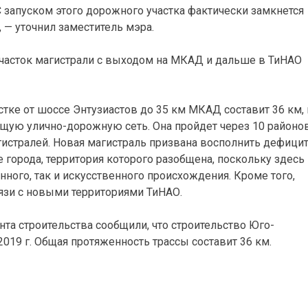
С запуском этого дорожного участка фактически замкнется
, — уточнил заместитель мэра.
участок магистрали с выходом на МКАД и дальше в ТиНАО
тке от шоссе Энтузиастов до 35 км МКАД составит 36 км, 
ющую улично-дорожную сеть. Она пройдет через 10 районо
истралей. Новая магистраль призвана восполнить дефици
 города, территория которого разобщена, поскольку здесь
ного, так и искусственного происхождения. Кроме того,
язи с новыми территориями ТиНАО.
та строительства сообщили, что строительство Юго-
019 г. Общая протяженность трассы составит 36 км.