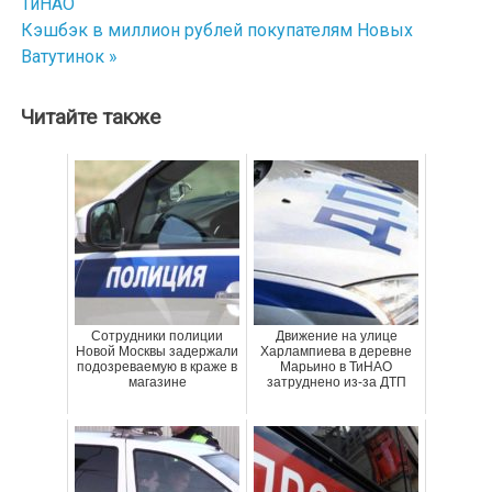
ТиНАО
по
Кэшбэк в миллион рублей покупателям Новых
Ватутинок »
записям
Читайте также
Сотрудники полиции
Движение на улице
Новой Москвы задержали
Харлампиева в деревне
подозреваемую в краже в
Марьино в ТиНАО
магазине
затруднено из-за ДТП