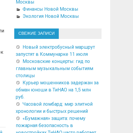
Москвы
Финансы Новой Москвы
Экология Новой Москвы
ли
СВЕЖИЕ ЗАПИСИ
Новый электробусный маршрут
ек
запустят в Коммунарке 11 июля
Московские концерты: гид по
главным музыкальным событиям
столицы
Курьер мошенников задержан за
обман юноши в ТиНАО на 1,5 млн
руб.
Часовой ломбард: мир элитной
хронологии и быстрых решений
«Бумажная» защита: почему
пожарная безопасность в
новостройках ТиНАО часто работает
й