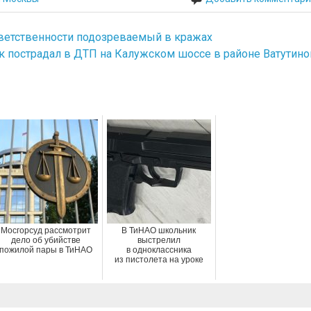
тветственности подозреваемый в кражах
к пострадал в ДТП на Калужском шоссе в районе Ватутино
Мосгорсуд рассмотрит
В ТиНАО школьник
дело об убийстве
выстрелил
пожилой пары в ТиНАО
в одноклассника
из пистолета на уроке