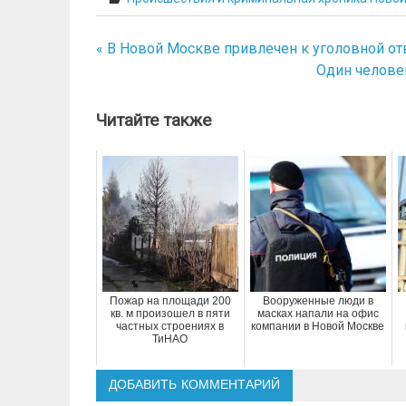
« В Новой Москве привлечен к уголовной о
Навигация
Один челове
по
записям
Читайте также
Пожар на площади 200
Вооруженные люди в
кв. м произошел в пяти
масках напали на офис
частных строениях в
компании в Новой Москве
ТиНАО
ДОБАВИТЬ КОММЕНТАРИЙ