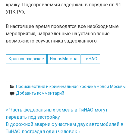
кражу. Подозреваемый задержан в порядке ст. 91
УПК РФ.
В настоящее время проводятся все необходимые
мероприятия, направленные на установление
возможного соучастника задержанного.
Краснопахорское
НоваяМосква
ТиНАО
Происшествия и криминальная хроника Новой Москвы
Добавить комментарий
« Часть федеральных земель в ТиНАО могут
Навигация
передать под застройку
по
В дорожной аварии с участием двух автомобилей в
ТиНАО пострадал один человек »
записям