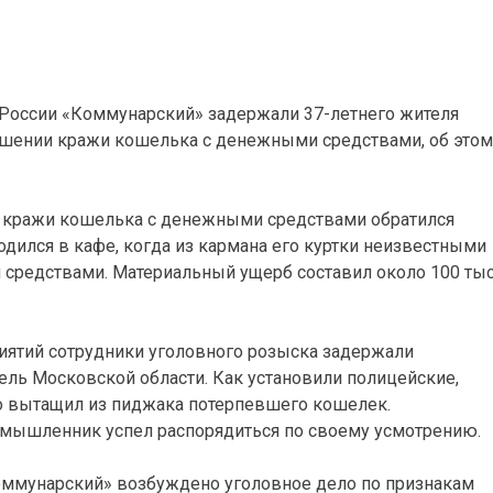
России «Коммунарский» задержали 37-летнего жителя
ршении кражи кошелька с денежными средствами, об этом
у кражи кошелька с денежными средствами обратился
одился в кафе, когда из кармана его куртки неизвестными
редствами. Материальный ущерб составил около 100 тыс
иятий сотрудники уголовного розыска задержали
ель Московской области. Как установили полицейские,
о вытащил из пиджака потерпевшего кошелек.
ышленник успел распорядиться по своему усмотрению.
ммунарский» возбуждено уголовное дело по признакам