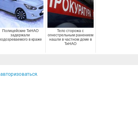
Полицейские ТиНАО
Тело сторожа с
задержали
огнестрельным ранением
подозреваемого в краже
нашли в частном доме в
ТиНАО
о
авторизоваться
.