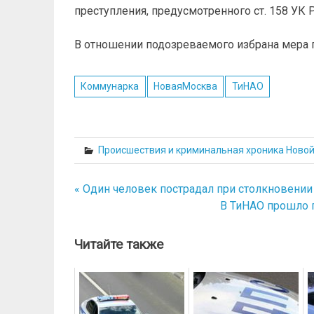
преступления, предусмотренного ст. 158 УК 
В отношении подозреваемого избрана мера п
Коммунарка
НоваяМосква
ТиНАО
Происшествия и криминальная хроника Ново
« Один человек пострадал при столкновении
Навигация
В ТиНАО прошло 
по
записям
Читайте также