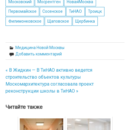
Московский
Мосрентген
НоваяМосква
Первомайское
Сосенское
ТиНАО
Троицк
Филимонковское
Щаповское
Щербинка
Медицина Новой Москвы
Добавить комментарий
« ​В Жидкин — В ТиНАО активно ведется
Навигация
строительство объектов культуры
по
Москомархитектура согласовала проект
реконструкции школы в ТиНАО »
записям
Читайте также