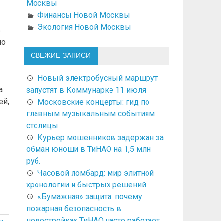
Москвы
Финансы Новой Москвы
Экология Новой Москвы
е
по
СВЕЖИЕ ЗАПИСИ
Новый электробусный маршрут
а
запустят в Коммунарке 11 июля
ей,
Московские концерты: гид по
главным музыкальным событиям
столицы
Курьер мошенников задержан за
обман юноши в ТиНАО на 1,5 млн
руб.
Часовой ломбард: мир элитной
хронологии и быстрых решений
«Бумажная» защита: почему
пожарная безопасность в
новостройках ТиНАО часто работает