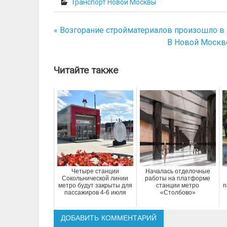
Транспорт Новой Москвы
« Возгорание стройматериалов произошло в
Навигация
В Новой Москв
по
записям
Читайте также
Четыре станции
Началась отделочные
Сокольнической линии
работы на платформе
метро будут закрыты для
станции метро
п
пассажиров 4-6 июля
«Столбово»
ДОБАВИТЬ КОММЕНТАРИЙ