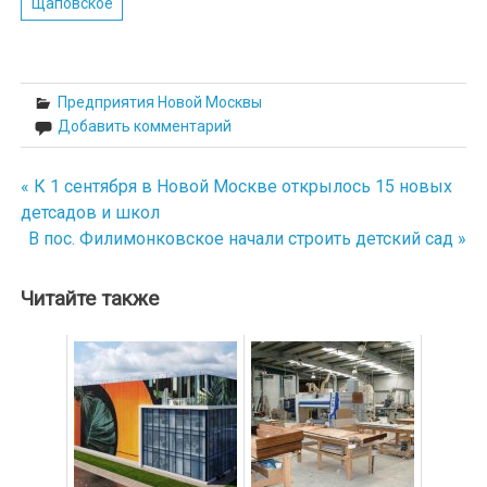
Щаповское
Предприятия Новой Москвы
Добавить комментарий
« К 1 сентября в Новой Москве открылось 15 новых
Навигация
детсадов и школ
по
В пос. Филимонковское начали строить детский сад »
записям
Читайте также