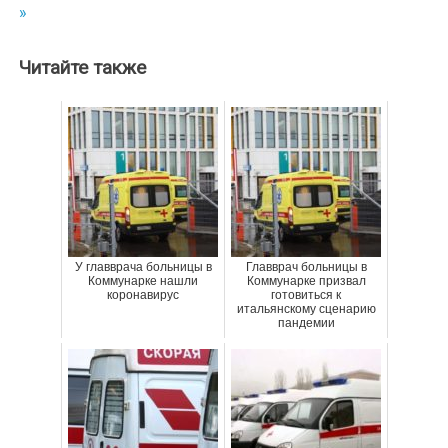
»
записям
Читайте также
У главврача больницы в
Главврач больницы в
Коммунарке нашли
Коммунарке призвал
коронавирус
готовиться к
итальянскому сценарию
пандемии