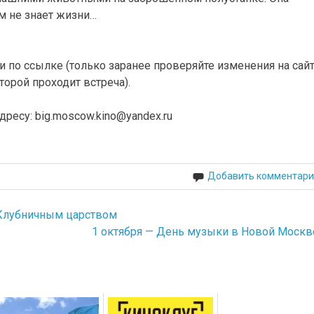
м не знает жизни…
и по ссылке (только заранее проверяйте изменения на сай
торой проходит встреча).
ресу: big.moscow.kino@yandex.ru
Добавить комментари
 Клубничным царством
1 октября — День музыки в Новой Москв