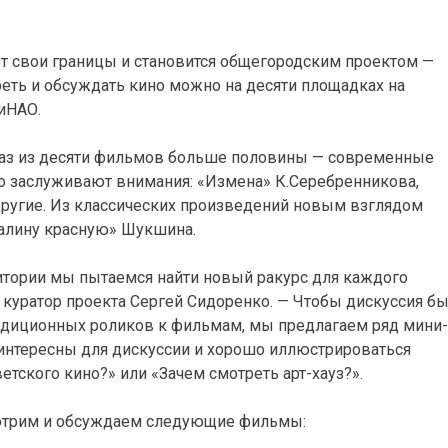
т свои границы и становится общегородским проектом —
ть и обсуждать кино можно на десяти площадках на
ТиНАО.
 раз из десяти фильмов больше половины — современные
о заслуживают внимания: «Измена» К.Серебренникова,
другие. Из классических произведений новым взглядом
Калину красную» Шукшина.
итории мы пытаемся найти новый ракурс для каждого
т куратор проекта Сергей Сидоренко. — Чтобы дискуссия б
радиционных роликов к фильмам, мы предлагаем ряд мини-
 интересны для дискуссии и хорошо иллюстрироваться
тского кино?» или «Зачем смотреть арт-хауз?».
мотрим и обсуждаем следующие фильмы: