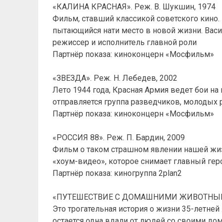
«КАЛИНА КРАСНАЯ». Реж. В. Шукшин, 1974
Фильм, ставший классикой советского кино
пытающийся нати место в новой жизни. Васи
режиссер и исполнитель главной роли
Партнёр показа: киноконцерн «Мосфильм»
«ЗВЕЗДА». Реж. Н. Лебедев, 2002
Лето 1944 года, Красная Армия ведет бои на 
отправляется группа разведчиков, молодых 
Партнёр показа: киноконцерн «Мосфильм»
«РОССИЯ 88». Реж. П. Бардин, 2009
Фильм о таком страшном явлении нашей жиз
«хоум-видео», которое снимает главный гер
Партнёр показа: киногруппа 2plan2
«ПУТЕШЕСТВИЕ С ДОМАШНИМИ ЖИВОТНЫМИ».
Это трогательная история о жизни 35-летне
остается одна вдали от людей со своими д