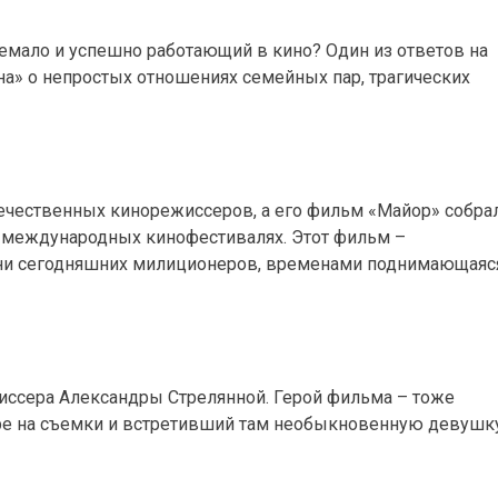
емало и успешно работающий в кино? Один из ответов на
на» о непростых отношениях семейных пар, трагических
ечественных кинорежиссеров, а его фильм «Майор» собра
 международных кинофестивалях. Этот фильм –
зни сегодняшних милиционеров, временами поднимающаяс
иссера Александры Стрелянной. Герой фильма – тоже
ре на съемки и встретивший там необыкновенную девушк