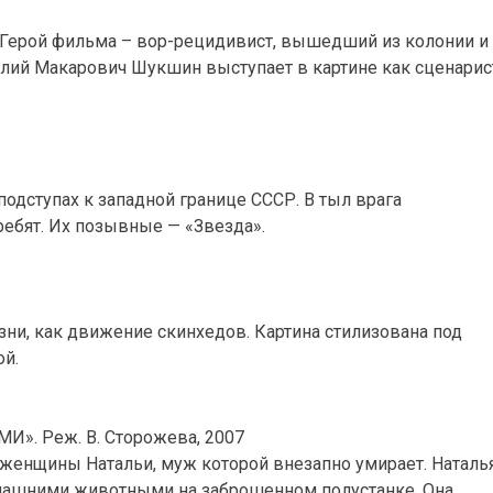
. Герой фильма – вор-рецидивист, вышедший из колонии и
лий Макарович Шукшин выступает в картине как сценарис
подступах к западной границе СССР. В тыл врага
ребят. Их позывные — «Звезда».
ни, как движение скинхедов. Картина стилизована под
ой.
 Реж. В. Сторожева, 2007
й женщины Натальи, муж которой внезапно умирает. Наталь
омашними животными на заброшенном полустанке. Она