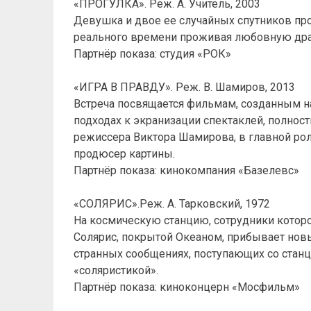
«ПРОГУЛКА». Реж. А. Учитель, 2003
Девушка и двое ее случайных спутников прох
реального времени проживая любовную дра
Партнёр показа: студия «РОК»
«ИГРА В ПРАВДУ». Реж. В. Шамиров, 2013
Встреча посвящается фильмам, созданным н
подходах к экранизации спектаклей, полно
режиссера Виктора Шамирова, в главной рол
продюсер картины.
Партнёр показа: кинокомпания «Базелевс»
«СОЛЯРИС».Реж. А. Тарковский, 1972
На космическую станцию, сотрудники которо
Солярис, покрытой Океаном, прибывает новы
странных сообщениях, поступающих со станц
«соляристикой».
Партнёр показа: киноконцерн «Мосфильм»