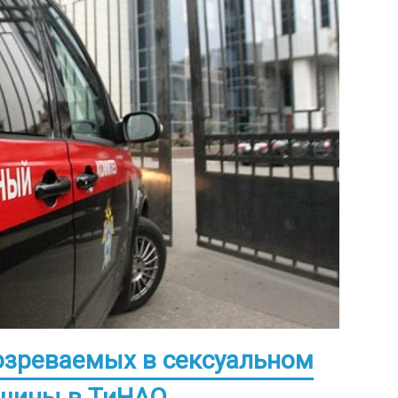
озреваемых в сексуальном
нщины в ТиНАО