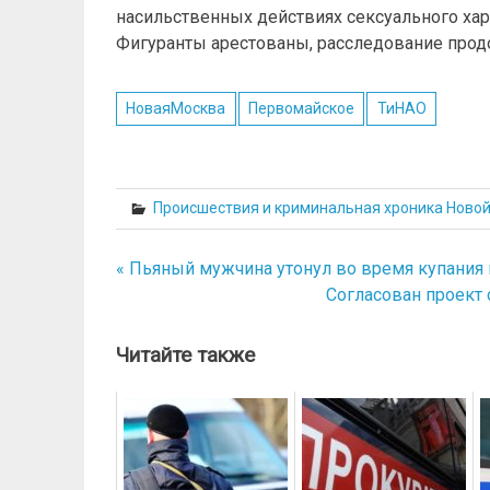
насильственных действиях сексуального хар
Фигуранты арестованы, расследование прод
НоваяМосква
Первомайское
ТиНАО
Происшествия и криминальная хроника Ново
« Пьяный мужчина утонул во время купания 
Навигация
Согласован проект 
по
записям
Читайте также