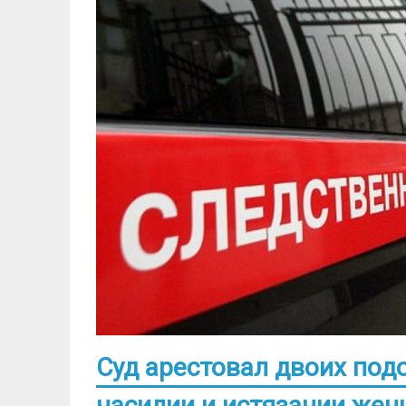
Суд арестовал двоих под
насилии и истязании же